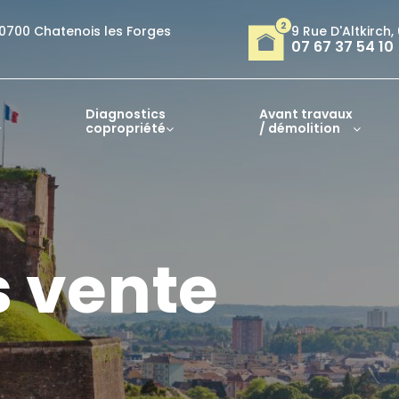
0700 Chatenois les Forges
9 Rue D'Altkirch,
07 67 37 54 10
Diagnostics
Avant travaux
copropriété
/ démolition
s vente