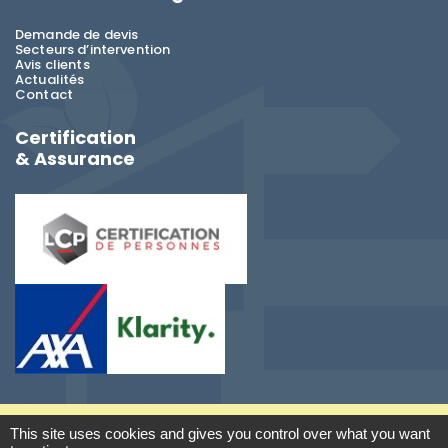
Demande de devis
Secteurs d’intervention
Avis clients
Actualités
Contact
Certification
& Assurance
This site uses cookies and gives you control over what you want
-
Diagnostic immobilier Saint-Louis
TEK DIAG
2026