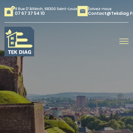
9 Rue D'Altkirch, 68300 Saint-Louis
Écrivez-nous
07 67 37 54 10
Contact@tekdiag.f